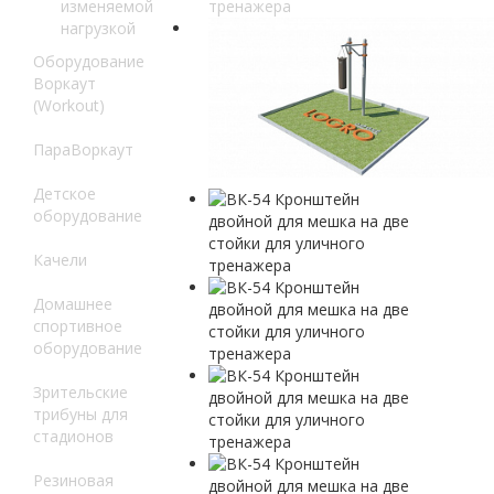
изменяемой
нагрузкой
Оборудование
Воркаут
(Workout)
ПараВоркаут
Детское
оборудование
Качели
Домашнее
спортивное
оборудование
Зрительские
трибуны для
стадионов
Резиновая