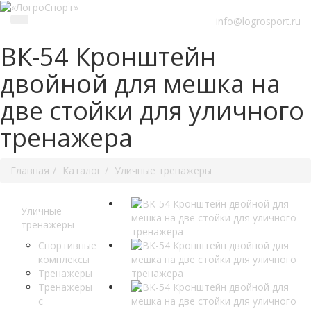
info@logrosport.ru
ВК-54 Кронштейн
двойной для мешка на
две стойки для уличного
тренажера
Главная
Каталог
Уличные тренажеры
Уличные
тренажеры
Спортивные
комплексы
Тренажеры
Тренажеры
с