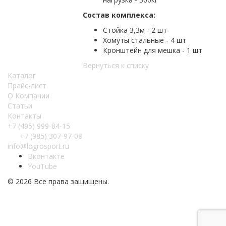
Состав комплекса:
Стойка 3,3м - 2 шт
Хомуты стальные - 4 шт
Кронштейн для мешка - 1 шт
Вернуться к списку
Каталог
Прайс-лист
О Компании
Статьи
Контакты
+7 (495) 999-84-15
+7 (985) 307-97-08
info@logrosport.ru
Вконтакте
YouTube
© 2026 Все права защищены.
Создание и
продвижение сайтов
“Slon-Media”