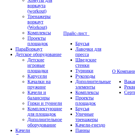
Хомуты для
воркаута
(workout)
Тренажеры
воркаут
(Workout)
Комплексы
Прайс-лист
Проекты
площадок
Брусья
ПараВоркаут
Лавочки для
Детское оборудование
пресса
Детские
Шведские
игровые
стенки
площадки
Турники
О Компан
Карусели
Рукоходы
Качалки на
Дополнительные
Вака
пружине
элементы
Рекв
Качели и
Комплексы
Серт
балансиры
Проекты
Горки и туннели
площадок
Комплектующие
Брусья
для площадок
Уличные
Дополнительное
тренажеры
оборудование
Качели-гнездо
Качели
Панны