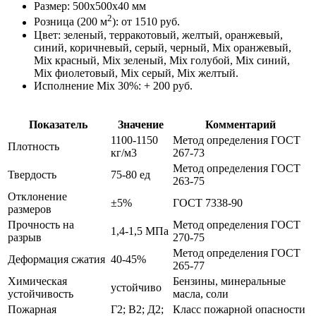
Размер: 500x500x40 мм
2
Розница (200 м
): от 1510 руб.
Цвет: зеленый, терракотовый, желтый, оранжевый,
синий, коричневый, серый, черный, Mix оранжевый,
Mix красный, Mix зеленый, Mix голубой, Mix синий,
Mix фиолетовый, Mix серый, Mix желтый.
Исполнение Mix 30%: + 200 руб.
Показатель
Значение
Комментарий
1100-1150
Метод определения ГОСТ
Плотность
кг/м3
267-73
Метод определения ГОСТ
Твердость
75-80 ед
263-75
Отклонение
±5%
ГОСТ 7338-90
размеров
Прочность на
Метод определения ГОСТ
1,4-1,5 МПа
разрыв
270-75
Метод определения ГОСТ
Деформация сжатия
40-45%
265-77
Химическая
Бензины, минеральные
устойчиво
устойчивость
масла, соли
Пожарная
Г2; В2; Д2;
Класс пожарной опасности