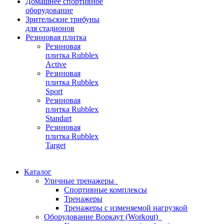
Домашнее спортивное
оборудование
Зрительские трибуны
для стадионов
Резиновая плитка
Резиновая
плитка Rubblex
Active
Резиновая
плитка Rubblex
Sport
Резиновая
плитка Rubblex
Standart
Резиновая
плитка Rubblex
Target
Каталог
Уличные тренажеры
Спортивные комплексы
Тренажеры
Тренажеры с изменяемой нагрузкой
Оборудование Воркаут (Workout)