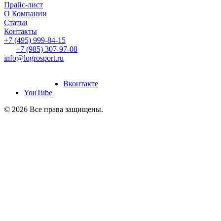
Прайс-лист
О Компании
Статьи
Контакты
+7 (495) 999-84-15
+7 (985) 307-97-08
info@logrosport.ru
дание и продвижение
йтов
“Slon-Media”
Вконтакте
YouTube
© 2026 Все права защищены.
Создание и продвижение
сайтов
“Slon-Media”