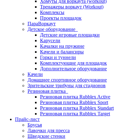
Хомуты для воркаута (workout)
Тренажеры воркаут (Workout)
Комплексы
Проекты площадок
ПараВоркаут
Детское оборудование
Детские игровые площадки
Карусели
Качалки на пружине
Качели и балансиры
Горки и туннели
Комплектующие для площадок
Дополнительное оборудование
Качели
Домашнее спортивное оборудование
Зрительские трибуны для стадионов
Резиновая плитка
Резиновая плитка Rubblex Active
Резиновая плитка Rubblex Sport
Резиновая плитка Rubblex Standart
Резиновая плитка Rubblex Target
Прайс-лист
Брусья
Лавочки для пресса
Шведские стенки