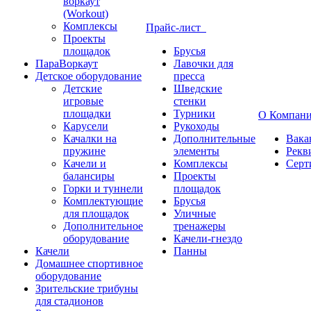
воркаут
(Workout)
Комплексы
Прайс-лист
Проекты
площадок
Брусья
ПараВоркаут
Лавочки для
Детское оборудование
пресса
Детские
Шведские
игровые
стенки
площадки
Турники
О Компан
Карусели
Рукоходы
Качалки на
Дополнительные
Вака
пружине
элементы
Рекв
Качели и
Комплексы
Серт
балансиры
Проекты
Горки и туннели
площадок
Комплектующие
Брусья
для площадок
Уличные
Дополнительное
тренажеры
оборудование
Качели-гнездо
Качели
Панны
Домашнее спортивное
оборудование
Зрительские трибуны
для стадионов