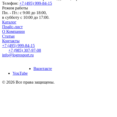
Телефон:
+7 (495) 999-84-15
Режим работы
Пн. - Пт.: с 9:00 до 18:00,
в субботу с 10:00 до 17:00.
Каталог
Прайс-лист
О Компании
Статьи
Контакты
+7 (495) 999-84-15
+7 (985) 307-97-08
info@logrosport.ru
дание и продвижение
йтов
“Slon-Media”
Вконтакте
YouTube
© 2026 Все права защищены.
Создание и продвижение
сайтов
“Slon-Media”