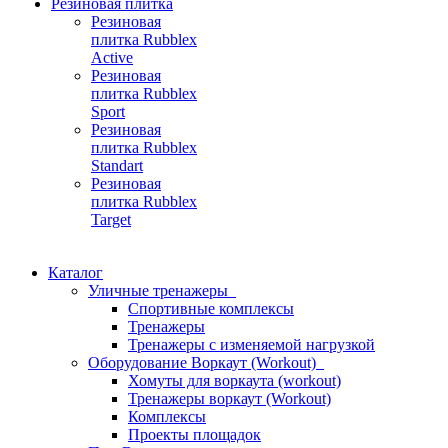
Резиновая плитка
Резиновая
плитка Rubblex
Active
Резиновая
плитка Rubblex
Sport
Резиновая
плитка Rubblex
Standart
Резиновая
плитка Rubblex
Target
Каталог
Уличные тренажеры
Спортивные комплексы
Тренажеры
Тренажеры с изменяемой нагрузкой
Оборудование Воркаут (Workout)
Хомуты для воркаута (workout)
Тренажеры воркаут (Workout)
Комплексы
Проекты площадок